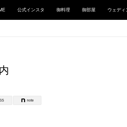
ME
公式インスタ
御料理
御部屋
ウェディ
内
SS
note