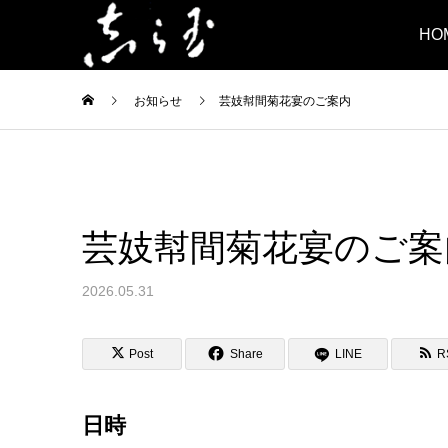
HO
お知らせ
芸妓幇間菊花宴のご案内
芸妓幇間菊花宴のご案
2026.05.31
Post
Share
LINE
R
日時