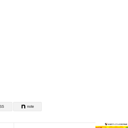
SS
note