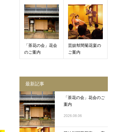
「茶花の会」花会
芸妓幇間菊花宴の
のご案内
ご案内
最新記事
「茶花の会」花会のご
案内
2026.08.06