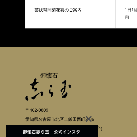
芸妓幇間菊花宴のご案内
1日1
内
〒462-0809
愛知県名古屋市北区上飯田西町2-36
※駐車場あり(店横6台・第2駐車場15台)