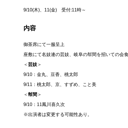
9/10(木)、11(金) 受付:11時～
内容
御茶席にて一服呈上
座敷にて名妓連の芸妓、岐阜の幇間を招いての会食(
＜
芸妓
＞
9/10：金丸、豆香、桃太郎
9/11：桃太郎、京、すずめ、こと美
＜
幇間
＞
9/10：11鳳川喜久次
※出演者は変更する可能性あり。