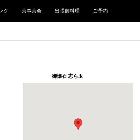
ング
茶事茶会
出張御料理
ご予約
御懐石 志ら玉