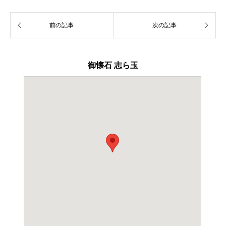
御懐石 志ら玉