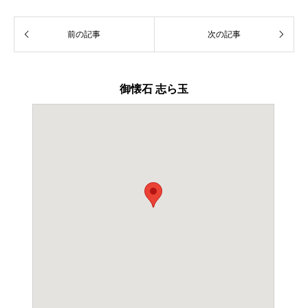
御懐石 志ら玉