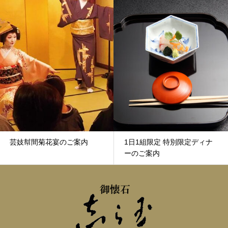
妓幇間菊花宴のご案内
1日1組限定 特別限定ディナ
ーのご案内