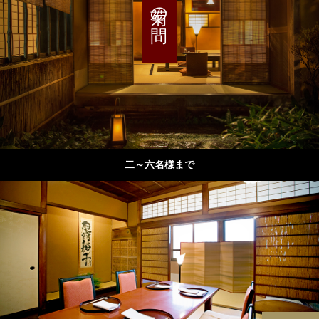
菊の間
二～六名様まで