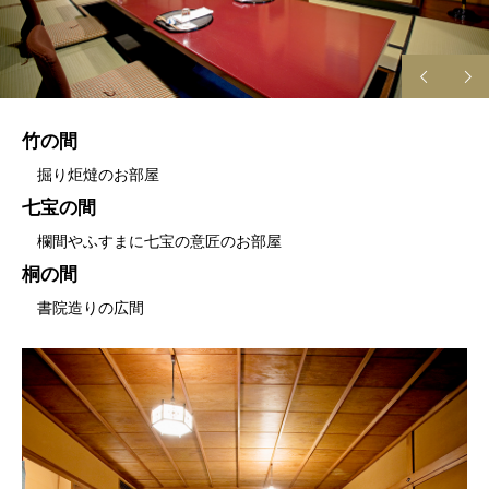
竹の間
掘り炬燵のお部屋
七宝の間
欄間やふすまに七宝の意匠のお部屋
桐の間
書院造りの広間