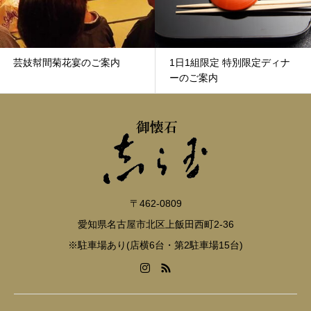
芸妓幇間菊花宴のご案内
1日1組限定 特別限定ディナ
ーのご案内
〒462-0809
愛知県名古屋市北区上飯田西町2-36
※駐車場あり(店横6台・第2駐車場15台)