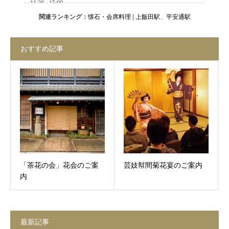
関連ランキング：
懐石・会席料理
|
上飯田駅
、
平安通駅
おすすめ記事
「茶花の会」花会のご案
芸妓幇間菊花宴のご案内
内
最新記事